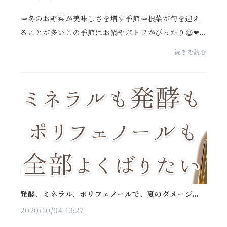
🥕冬のお野菜が美味しさを増す季節🥕根菜が旬を迎え
ることが多いこの季節はお鍋やポトフがぴったり😆❤
煮物に欠かせない根菜は🍠🥕🥔土の味がでやすいか
続きを読む
ら、農薬や化学肥料を使ってないものでおいしく、そ
して、...
発酵、ミネラル、ポリフェノールで、夏のダメージを
残さない。自然栽培のさっぱりとした甘くない柿酢
2020/10/04 13:27