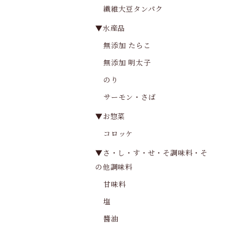
繊維大豆タンパク
▼水産品
無添加 たらこ
無添加 明太子
のり
サーモン・さば
▼お惣菜
コロッケ
▼さ・し・す・せ・そ調味料・そ
の他調味料
甘味料
塩
醬油