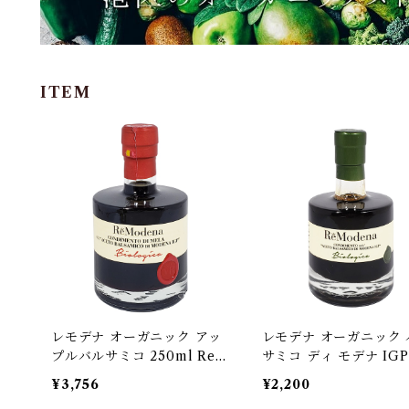
ITEM
レモデナ オーガニック アッ
レモデナ オーガニック 
プルバルサミコ 250ml ReM
サミコ ディ モデナ IGP 
odena 有機バルサミコ酢 り
ml ReModena 有機バ
¥3,756
¥2,200
んご酢 イタリア[宅急便]
ミコ酢 イタリア[宅急便