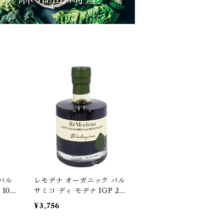
バル
レモデナ オーガニック バル
100
サミコ ディ モデナ IGP 250
ルサ
ml ReModena 有機バルサ
¥3,756
]
ミコ酢 イタリア[宅急便]