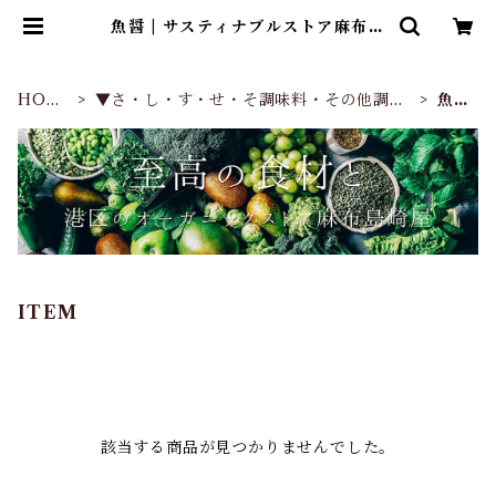
魚醤 | サスティナブルストア麻布島
崎屋
HOM
▼さ・し・す・せ・そ調味料・その他調味
魚
E
料
醤
ITEM
該当する商品が見つかりませんでした。