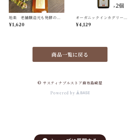
地楽 老舗醸造元も発酵の凄
オーガニックインカグリーン
さに驚いた自然栽培の柿で作
ナッツオイル180g×2個セット
¥1,620
¥4,129
った柿酢 300ml[宅急便・398
アルコイリス[宅急便]
0円以上送料無料対象]
商品一覧に戻る
© サスティナブルストア麻布島崎屋
Powered by