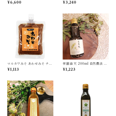
ィトシードクリーム 35g 南国
さに驚いた自然栽培の柿で作
¥6,600
¥3,240
にしがわ農園 ヘチマ水 グァバ
った柿酢 300ml×2個セット
防腐剤無添加 ノンケミカル 化
[宅急便・3980円以上送料無
粧品[宅急便]
料対象]
マルカワみそ あわせみそ チュ
栄醤油 天 200ml 自然農法 天
ーブタイプ 345g 有機 味噌[ポ
然菌 蔵付き麹菌 本醸造 濃口醤
¥1,113
¥1,223
スト投函・送料無料]
油 国産丸大豆 国産小麦使用
[宅急便・3980円以上送料無
料対象]