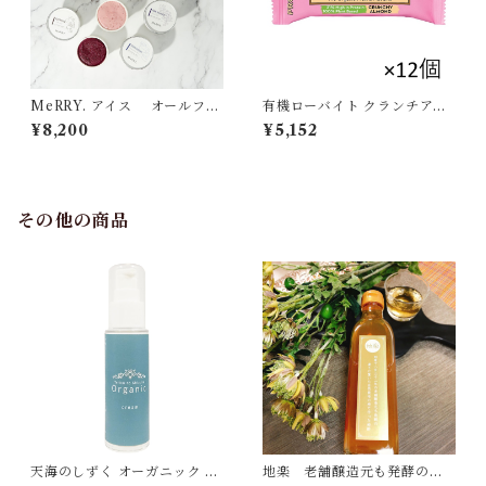
MeRRY. アイス オールフレ
有機ローバイト クランチアー
ーバー10個セット[クール便]
モンド プロテイン45g×12個セ
¥8,200
¥5,152
ット[ポスト投函・送料無料]
その他の商品
天海のしずく オーガニック フ
地楽 老舗醸造元も発酵の凄