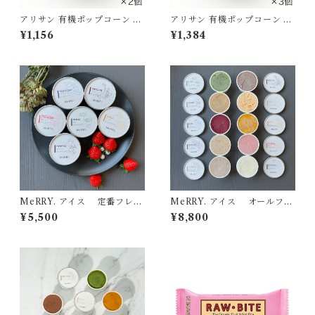
アリサン 有機ポップコーン 25
アリサン 有機ポップコーン 25
0g ×2個セット[ポスト投函・
0g ×3個セット[ポスト投函・
¥1,156
¥1,384
送料無料]
送料無料]
MeRRY. アイス 定番フレー
MeRRY. アイス オールフレ
バー6個セット[クール便]
ーバープラス＋12個セット[ク
¥5,500
¥8,800
ール便]