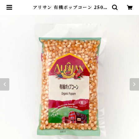
アリサン 有機ポップコーン 250g
[ポスト投函・送料無料] | サスティ
ナブルストア麻布島崎屋