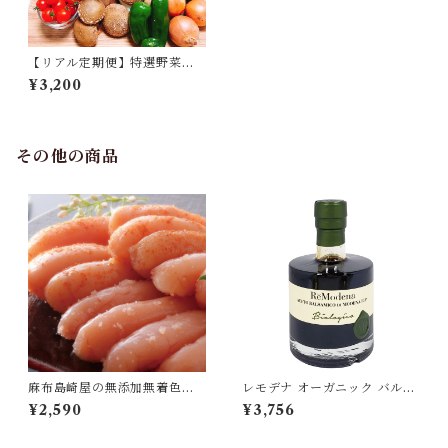
【リアル定期便】特選野菜セ
ット 月1コース
¥3,200
その他の商品
麻布島崎屋の無添加無着色明
レモデナ オーガニック バルサ
太子プラチナ 150g 1箱[冷凍・
ミコ ディ モデナ IGP 250ml
¥2,590
¥3,756
クール便]
ReModena 有機バルサミコ酢
イタリア[宅急便]