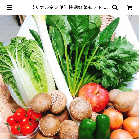
【リアル定期便】特選野菜セット 毎
週コース | サスティナブルストア麻
布島崎屋