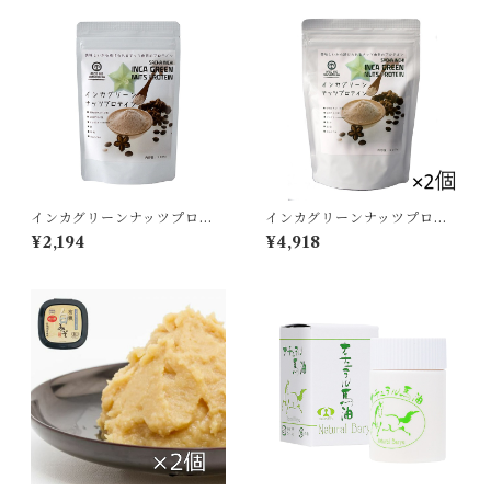
インカグリーンナッツプロテ
インカグリーンナッツプロテ
イン 180g 植物性タンパク質
イン 300g×2個セット 植物性
¥2,194
¥4,918
必須アミノ酸 オメガ3 鉄分 カ
タンパク質 必須アミノ酸 オメ
ルシウム ナッツ ナチュラルプ
ガ3 鉄分 カルシウム ナッツ ナ
ロテイン ヴィーガン [ポスト
チュラルプロテイン ヴィーガ
投函・送料無料]
ン [ポスト投函・送料無料]