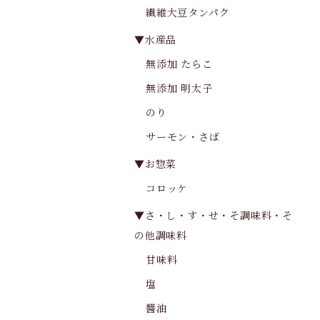
繊維大豆タンパク
▼水産品
無添加 たらこ
無添加 明太子
のり
サーモン・さば
▼お惣菜
コロッケ
▼さ・し・す・せ・そ調味料・そ
の他調味料
甘味料
塩
醬油