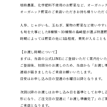
培時農薬、化学肥料不使用のお野菜など、オーガニッ
オーガニック野菜のご来店いただきお持ち帰りいただ
人参、じゃがいも、玉ねぎ、葉物の野菜など使いやす
も旬を大事にした8種類〜10種類の島崎屋が選ぶ特選
時期によっては野菜の他に1品程度、果実が入ること
【お渡し時期について】
まずは、当店の公式LINEにご登録いただく案内をい
ご登録後、初回分のお渡しのため、当店から「お渡し
連絡が届きましたらご来店お願いいたします。
目安はお申し込み日の翌週の水曜日以降となります。
次回以降のお渡しはお申し込み日を基準としてお申し
形になり、ご注文日の翌週に「お渡し準備完了」のご
ご来店となります。