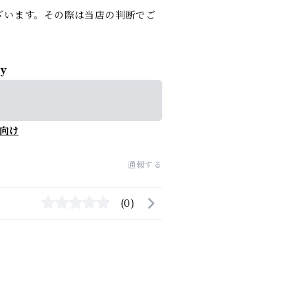
ざいます。その際は当店の判断でご
ly
向け
通報する
(0)