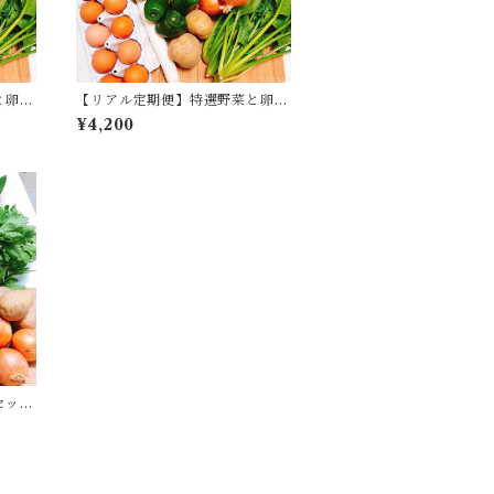
と卵セ
【リアル定期便】特選野菜と卵セ
ット 隔週コース
¥4,200
セット