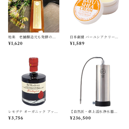
地楽 老舗醸造元も発酵の凄
日本創健 バーユシアクリーム
さに驚いた自然栽培の柿で作
30ml 馬油 フルーティーオレ
¥1,620
¥1,589
った柿酢 300ml[宅急便・398
ンジの香り シアバター ホホバ
0円以上送料無料対象]
油 馬の油 保湿クリーム 柑橘系
[宅急便]
レモデナ オーガニック アップ
【自然派・卓上活水浄水器】
ルバルサミコ 250ml ReMod
パーフェクトボディウォータ
¥3,756
¥236,500
ena 有機バルサミコ酢 りんご
ー G-1｜山の湧き水を自宅で
酢 イタリア[宅急便]
再現！