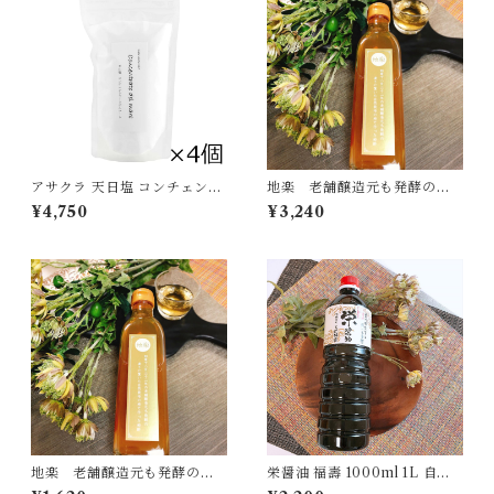
アサクラ 天日塩 コンチェント
地楽 老舗醸造元も発酵の凄
ラートデルマーレ 500g×4個
さに驚いた自然栽培の柿で作
¥4,750
¥3,240
セット（2kg） サラサラ まろ
った柿酢 300ml×2個セット
やか[宅急便]
[宅急便・3980円以上送料無
料対象]
地楽 老舗醸造元も発酵の凄
栄醤油 福壽 1000ml 1L 自然
さに驚いた自然栽培の柿で作
農法 本醸造 濃口醤油 国産丸大