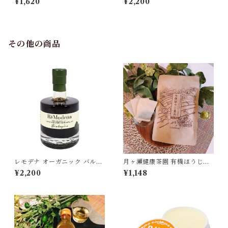
¥1,620
¥2,200
った柿酢 300ml[宅急便・398
豆 国産小麦使用[宅急便・398
0円以上送料無料対象]
0円以上送料無料対象]
その他の商品
レモデナ オーガニック バルサ
月ヶ瀬健康茶園 有機ほうじ番
ミコ ディ モデナ IGP 100ml
茶 2g×40袋 無農薬 無化学肥
¥2,200
¥1,148
ReModena 有機バルサミコ酢
料[ポスト投函・送料無料]
イタリア[宅急便]