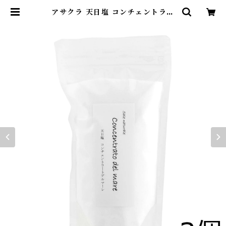
アサクラ 天日塩 コンチェントラー
トデルマーレ 500g×3個セット（1.
5kg） サラサラ まろやか[宅急便] |
サスティナブルストア麻布島崎屋