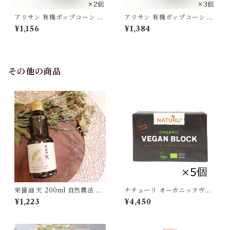
アリサン 有機ポップコーン 25
アリサン 有機ポップコーン 25
0g ×2個セット[ポスト投函・
0g ×3個セット[ポスト投函・
¥1,156
¥1,384
送料無料]
送料無料]
その他の商品
栄醤油 天 200ml 自然農法 天
ナチューリ オーガニックヴィ
然菌 蔵付き麹菌 本醸造 濃口醤
ーガンブロック 200g×5個セ
¥1,223
¥4,450
油 国産丸大豆 国産小麦使用
ット NATURLI ビーガンバタ
[宅急便・3980円以上送料無
ー プラントベース 有機ブロッ
料対象]
ク 有機ファットスプレッド ベ
ジタブルスプレッド[クール便]