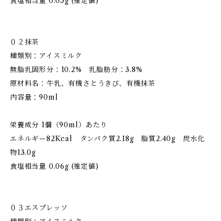
食塩相当量 0.05g (推定値)
０２抹茶
種類別：アイスミルク
無脂乳固形分：10.2% 乳脂肪分：3.8%
原材料名：牛乳、有機さとうきび、有機抹茶
内容量：90ml
栄養成分 1個（90ml）あたり
エネルギー82Kcal タンパク質2.18g 脂質2.40g 炭水化
物13.0g
食塩相当量 0.06g (推定値)
０３エスプレッソ