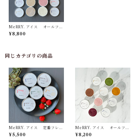
MeRRY. アイス オールフレ
ーバープラス＋12個セット[ク
¥8,800
ール便]
同じカテゴリの商品
MeRRY. アイス 定番フレー
MeRRY. アイス オールフレ
バー6個セット[クール便]
ーバー10個セット[クール便]
¥5,500
¥8,200