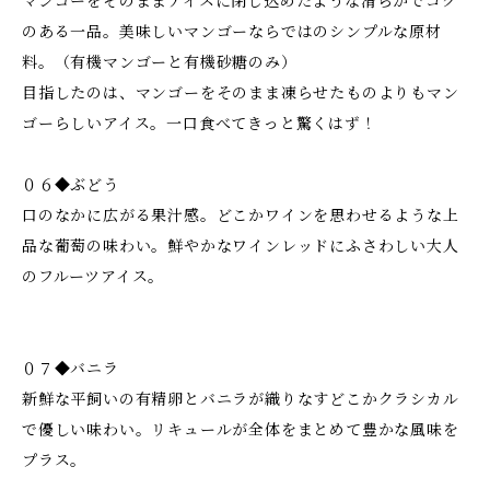
マンゴーをそのままアイスに閉じ込めたような滑らかでコク
のある一品。美味しいマンゴーならではのシンプルな原材
料。（有機マンゴーと有機砂糖のみ）
目指したのは、マンゴーをそのまま凍らせたものよりもマン
ゴーらしいアイス。一口食べてきっと驚くはず！
０６◆ぶどう
口のなかに広がる果汁感。どこかワインを思わせるような上
品な葡萄の味わい。鮮やかなワインレッドにふさわしい大人
のフルーツアイス。
０７◆バニラ
新鮮な平飼いの有精卵とバニラが織りなすどこかクラシカル
で優しい味わい。リキュールが全体をまとめて豊かな風味を
プラス。