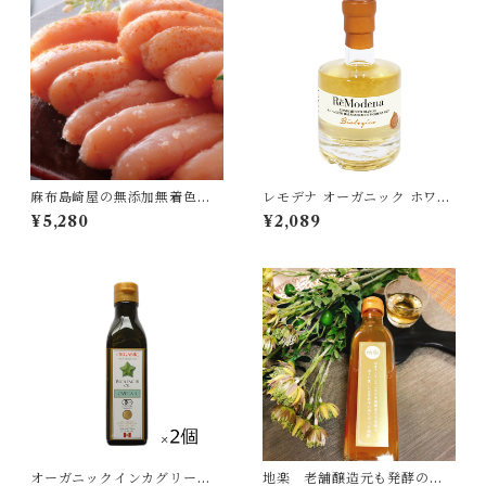
麻布島崎屋の無添加無着色た
レモデナ オーガニック ホワイ
らこプラチナ 150g×3箱セット
ト バルサミコ 100ml ReMod
¥5,280
¥2,089
[冷凍・クール便]
ena 有機バルサミコ酢 イタリ
ア[宅急便]
オーガニックインカグリーン
地楽 老舗醸造元も発酵の凄