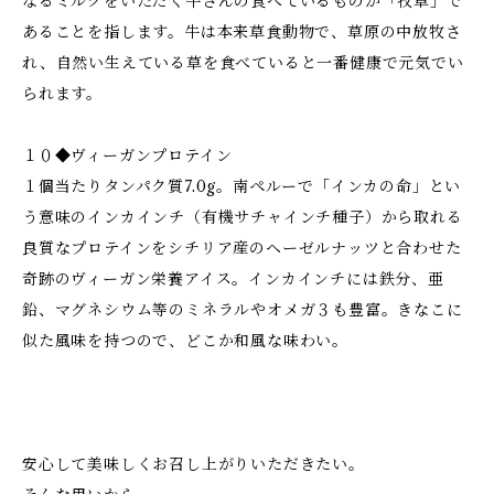
なるミルクをいただく牛さんの食べているものが「牧草」で
あることを指します。牛は本来草食動物で、草原の中放牧さ
れ、自然い生えている草を食べていると一番健康で元気でい
られます。
１０◆ヴィーガンプロテイン
１個当たりタンパク質7.0g。南ペルーで「インカの命」とい
う意味のインカインチ（有機サチャインチ種子）から取れる
良質なプロテインをシチリア産のヘーゼルナッツと合わせた
奇跡のヴィーガン栄養アイス。インカインチには鉄分、亜
鉛、マグネシウム等のミネラルやオメガ３も豊富。きなこに
似た風味を持つので、どこか和風な味わい。
安心して美味しくお召し上がりいただきたい。