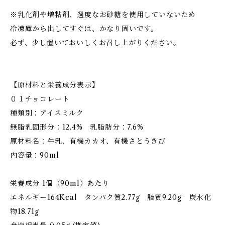
※乳化剤や増粘剤、過度なお砂糖を使用していないため
冷凍庫から出してすぐは、かなり固いです。
必ず、少し置いておいしくお召し上がりください。
【原材料と栄養成分表示】
０１チョコレート
種類別：アイスミルク
無脂乳固形分：12.4% 乳脂肪分：7.6%
原材料名：牛乳、有機カカオ、有機さとうきび
内容量：90ml
栄養成分 1個（90ml）あたり
エネルギー164Kcal タンパク質2.77g 脂質9.20g 炭水化
物18.71g