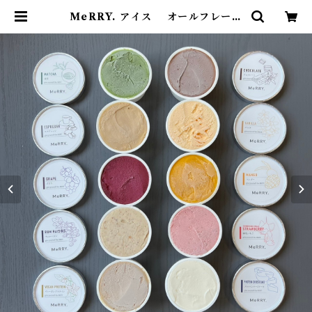
MeRRY. アイス オールフレーバ
ープラス＋12個セット[クール便] |
サスティナブルストア麻布島崎屋