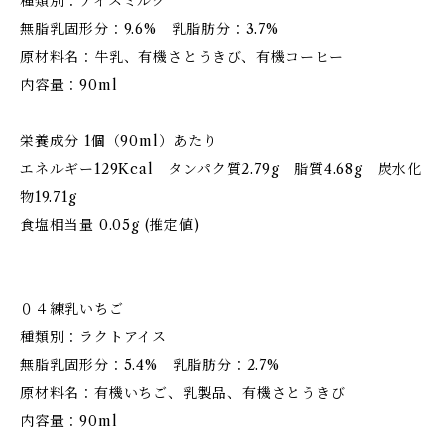
種類別：アイスミルク
無脂乳固形分：9.6% 乳脂肪分：3.7%
原材料名：牛乳、有機さとうきび、有機コーヒー
内容量：90ml
栄養成分 1個（90ml）あたり
エネルギー129Kcal タンパク質2.79g 脂質4.68g 炭水化
物19.71g
食塩相当量 0.05g (推定値)
０４練乳いちご
種類別：ラクトアイス
無脂乳固形分：5.4% 乳脂肪分：2.7%
原材料名：有機いちご、乳製品、有機さとうきび
内容量：90ml