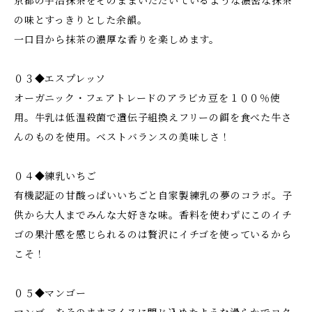
京都の宇治抹茶をそのままいただいているような濃密な抹茶
の味とすっきりとした余韻。
一口目から抹茶の濃厚な香りを楽しめます。
０３◆エスプレッソ
オーガニック・フェアトレードのアラビカ豆を１００％使
用。牛乳は低温殺菌で遺伝子組換えフリーの餌を食べた牛さ
んのものを使用。ベストバランスの美味しさ！
０４◆練乳いちご
有機認証の甘酸っぱいいちごと自家製練乳の夢のコラボ。子
供から大人までみんな大好きな味。香料を使わずにこのイチ
ゴの果汁感を感じられるのは贅沢にイチゴを使っているから
こそ！
０５◆マンゴー