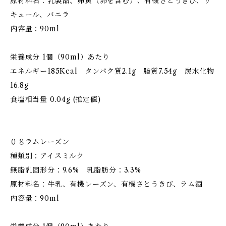
原材料名：乳製品、卵黄（卵を含む）、有機さとうきび、リ
キュール、バニラ
内容量：90ml
栄養成分 1個（90ml）あたり
エネルギー185Kcal タンパク質2.1g 脂質7.54g 炭水化物
16.8g
食塩相当量 0.04g (推定値)
０８ラムレーズン
種類別：アイスミルク
無脂乳固形分：9.6% 乳脂肪分：3.3%
原材料名：牛乳、有機レーズン、有機さとうきび、ラム酒
内容量：90ml