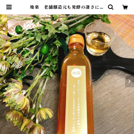
地楽 老舗醸造元も発酵の凄さに驚
いた自然栽培の柿で作った柿酢 300
ml[宅急便・3980円以上送料無料
対象] | サスティナブルストア麻布島
崎屋