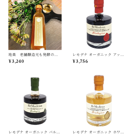
地楽 老舗醸造元も発酵の凄
レモデナ オーガニック アップ
さに驚いた自然栽培の柿で作
ルバルサミコ 250ml ReMod
¥3,240
¥3,756
った柿酢 300ml×2個セット
ena 有機バルサミコ酢 りんご
[宅急便・3980円以上送料無
酢 イタリア[宅急便]
料対象]
レモデナ オーガニック バルサ
レモデナ オーガニック ホワイ