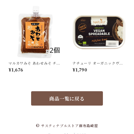
ク 有機ファットスプレッド ベ
粧品[宅急便]
ジタブルスプレッド[クール便]
マルカワみそ あわせみそ チュ
ナチューリ オーガニックヴィ
ーブタイプ 345g×2個セット
ーガンスプレッド 225g NAT
¥1,676
¥1,790
有機 味噌[ポスト投函・送料無
URLI ビーガンバター プラン
料]
トベース 有機スプレッド 有機
ファットスプレッド ベジタブ
ルスプレッド[クール便]
商品一覧に戻る
© サスティナブルストア麻布島崎屋