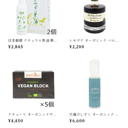
日本創健 ナチュラル馬油 無香
レモデナ オーガニック バルサ
料 25ml×2個セット スティッ
ミコ ディ モデナ IGP 100ml
¥2,845
¥2,200
クタイプ 馬の油 未精製 低温抽
ReModena 有機バルサミコ酢
出 バーユ ばーゆ [宅急便]
イタリア[宅急便]
ナチューリ オーガニックヴィ
天海のしずく オーガニック フ
ーガンブロック 200g×5個セ
ィトシードクリーム 35g 南国
¥4,450
¥6,600
ット NATURLI ビーガンバタ
にしがわ農園 ヘチマ水 グァバ
ー プラントベース 有機ブロッ
防腐剤無添加 ノンケミカル 化