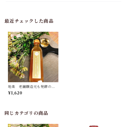
最近チェックした商品
地楽 老舗醸造元も発酵の凄
さに驚いた自然栽培の柿で作
¥1,620
った柿酢 300ml[宅急便・398
0円以上送料無料対象]
同じカテゴリの商品