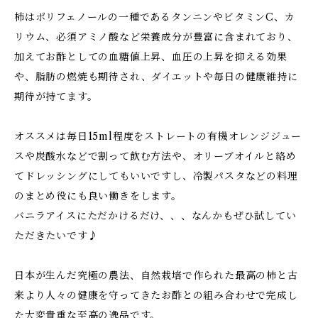
柿はポリフェノールの一種であるタンニンやビタミンC、カ
リウム、必須アミノ酸など栄養成分が豊富に含まれており、
加えてお酢としての血糖値上昇、血圧の上昇を抑える効果
や、脂肪の燃焼も期待され、ダイエットや毎日の健康維持に
期待が持てます。
オススメは毎日15ml程度をストレートの有機オレンジジュー
スや炭酸水などで割って飲む方法や、オリーブオイルと絡め
てドレッシングにしてもいいですし、冷製パスタなどの料理
のまとめ役にも良い働きをします。
バニラアイスにただかけるだけ、、、なんかもぜひ試してい
ただきたいです♪
日本が生んだ究極の農法、自然栽培で作られた最高の柿と古
来より人々の健康を守ってきたお酢との組み合わせで完成し
た大変貴重な至高の逸品です。