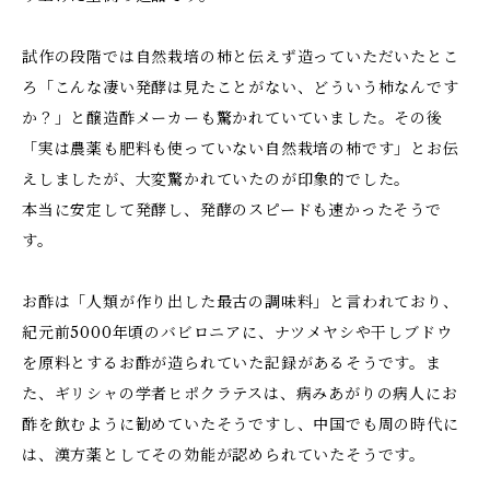
試作の段階では自然栽培の柿と伝えず造っていただいたとこ
ろ「こんな凄い発酵は見たことがない、どういう柿なんです
か？」と醸造酢メーカーも驚かれていていました。その後
「実は農薬も肥料も使っていない自然栽培の柿です」とお伝
えしましたが、大変驚かれていたのが印象的でした。
本当に安定して発酵し、発酵のスピードも速かったそうで
す。
お酢は「人類が作り出した最古の調味料」と言われており、
紀元前5000年頃のバビロニアに、ナツメヤシや干しブドウ
を原料とするお酢が造られていた記録があるそうです。ま
た、ギリシャの学者ヒポクラテスは、病みあがりの病人にお
酢を飲むように勧めていたそうですし、中国でも周の時代に
は、漢方薬としてその効能が認められていたそうです。